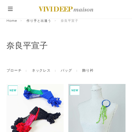
Home
作り手と出逢う
奈良平宣子
奈良平宣子
ブローチ
ネックレス
バッグ
飾り衿