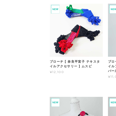
ブローチ [ 奈良平宣子 テキスタ
ブロ
イルアクセサリー ] ムスビ
イル
バー
¥12,100
¥11