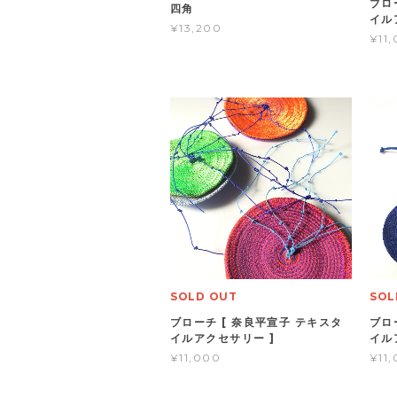
ブロ
四角
イル
¥13,200
¥11
SOLD OUT
SOL
ブローチ [ 奈良平宣子 テキスタ
ブロ
イルアクセサリー ]
イル
¥11,000
¥11