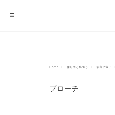
Home
作り手と出逢う
奈良平宣子
ブローチ