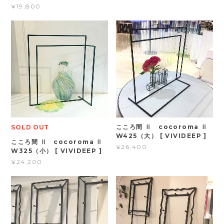
¥19,800
こころ間 Ⅱ cocoroma Ⅱ
SOLD OUT
W425（大） [ VIVIDEEP ]
こころ間 Ⅱ cocoroma Ⅱ
¥26,400
W325（小） [ VIVIDEEP ]
¥24,200