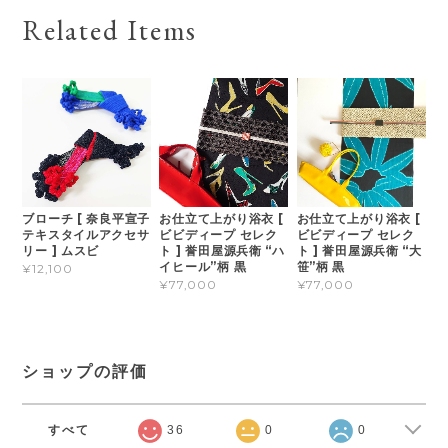
Related Items
ブローチ [ 奈良平宣子
お仕立て上がり浴衣 [
お仕立て上がり浴衣 [
テキスタイルアクセサ
ビビディープ セレク
ビビディープ セレク
リー ] ムスビ
ト ] 誉田屋源兵衛 “ハ
ト ] 誉田屋源兵衛 “大
イヒール”柄 黒
笹”柄 黒
¥12,100
¥77,000
¥77,000
ショップの評価
すべて
36
0
0