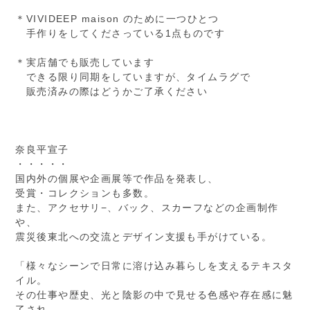
＊VIVIDEEP maison のために一つひとつ
手作りをしてくださっている1点ものです
＊実店舗でも販売しています
できる限り同期をしていますが、タイムラグで
販売済みの際はどうかご了承ください
奈良平宣子
・・・・・
国内外の個展や企画展等で作品を発表し、
受賞・コレクションも多数。
また、アクセサリ−、バック、スカーフなどの企画制作
や、
震災後東北への交流とデザイン支援も手がけている。
「様々なシーンで日常に溶け込み暮らしを支えるテキスタ
イル。
その仕事や歴史、光と陰影の中で見せる色感や存在感に魅
了され