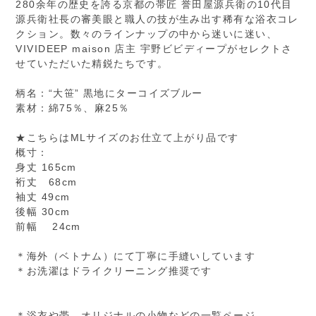
280余年の歴史を誇る京都の帯匠 誉田屋源兵衛の10代目
源兵衛社長の審美眼と職人の技が生み出す稀有な浴衣コレ
クション。数々のラインナップの中から迷いに迷い、
VIVIDEEP maison 店主 宇野ビビディープがセレクトさ
せていただいた精鋭たちです。
柄名：“大笹” 黒地にターコイズブルー
素材：綿75％、麻25％
★こちらはMLサイズのお仕立て上がり品です
概寸：
身丈 165cm
裄丈 68cm
袖丈 49cm
後幅 30cm
前幅 24cm
＊海外（ベトナム）にて丁寧に手縫いしています
＊お洗濯はドライクリーニング推奨です
＊浴衣や帯、オリジナルの小物などの一覧ページ