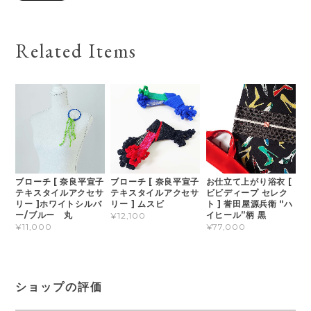
Related Items
ブローチ [ 奈良平宣子
ブローチ [ 奈良平宣子
お仕立て上がり浴衣 [
テキスタイルアクセサ
テキスタイルアクセサ
ビビディープ セレク
リー ]ホワイトシルバ
リー ] ムスビ
ト ] 誉田屋源兵衛 “ハ
ー/ブルー 丸
イヒール”柄 黒
¥12,100
¥11,000
¥77,000
ショップの評価