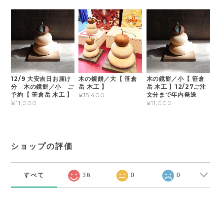
12/9 大安吉日お届け
木の鏡餅／大【 笹倉
木の鏡餅／小【 笹倉
分 木の鏡餅／小 ご
岳 木工 】
岳 木工 】12/27ご注
予約【 笹倉岳 木工 】
文分まで年内発送
¥15,400
¥11,000
¥11,000
ショップの評価
すべて
36
0
0