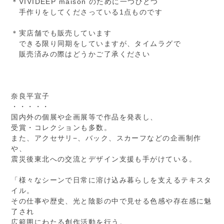
＊VIVIDEEP maison のために一つひとつ
手作りをしてくださっている1点ものです
＊実店舗でも販売しています
できる限り同期をしていますが、タイムラグで
販売済みの際はどうかご了承ください
奈良平宣子
・・・・・
国内外の個展や企画展等で作品を発表し、
受賞・コレクションも多数。
また、アクセサリ−、バック、スカーフなどの企画制作
や、
震災後東北への交流とデザイン支援も手がけている。
「様々なシーンで日常に溶け込み暮らしを支えるテキスタ
イル。
その仕事や歴史、光と陰影の中で見せる色感や存在感に魅
了され
広範囲にわたる創作活動を行う。