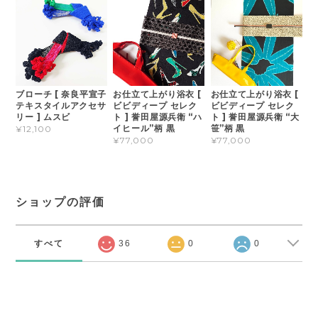
ブローチ [ 奈良平宣子
お仕立て上がり浴衣 [
お仕立て上がり浴衣 [
テキスタイルアクセサ
ビビディープ セレク
ビビディープ セレク
リー ] ムスビ
ト ] 誉田屋源兵衛 “ハ
ト ] 誉田屋源兵衛 “大
イヒール”柄 黒
笹”柄 黒
¥12,100
¥77,000
¥77,000
ショップの評価
すべて
36
0
0