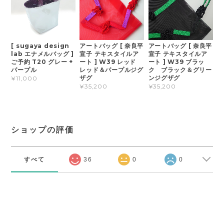
[ sugaya design
アートバッグ [ 奈良平
アートバッグ [ 奈良平
lab エナメルバッグ ]
宣子 テキスタイルア
宣子 テキスタイルア
ご予約 T20 グレー +
ート ] W39 レッド
ート ] W39 ブラッ
パープル
レッド＆パープルジグ
ク ブラック＆グリー
ザグ
ンジグザグ
¥11,000
¥35,200
¥35,200
ショップの評価
すべて
36
0
0