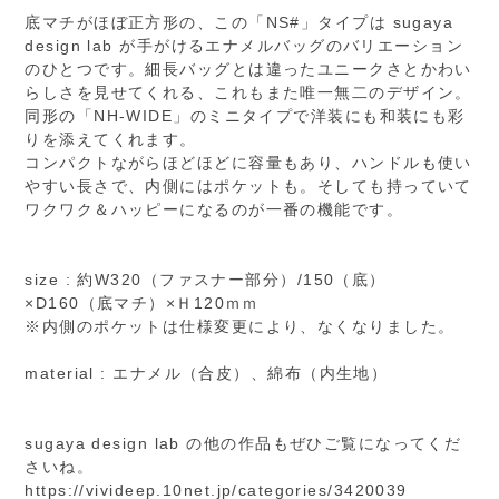
底マチがほぼ正方形の、この「NS#」タイプは sugaya
design lab が手がけるエナメルバッグのバリエーション
のひとつです。細長バッグとは違ったユニークさとかわい
らしさを見せてくれる、これもまた唯一無二のデザイン。
同形の「NH-WIDE」のミニタイプで洋装にも和装にも彩
りを添えてくれます。
コンパクトながらほどほどに容量もあり、ハンドルも使い
やすい長さで、内側にはポケットも。そしても持っていて
ワクワク＆ハッピーになるのが一番の機能です。
size : 約W320（ファスナー部分）/150（底）
×D160（底マチ）×Ｈ120ｍｍ
※内側のポケットは仕様変更により、なくなりました。
material : エナメル（合皮）、綿布（内生地）
sugaya design lab の他の作品もぜひご覧になってくだ
さいね。
https://vivideep.10net.jp/categories/3420039