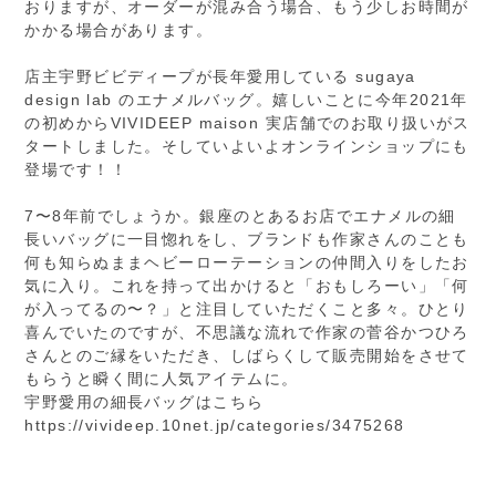
おりますが、オーダーが混み合う場合、もう少しお時間が
かかる場合があります。
店主宇野ビビディープが長年愛用している sugaya
design lab のエナメルバッグ。嬉しいことに今年2021年
の初めからVIVIDEEP maison 実店舗でのお取り扱いがス
タートしました。そしていよいよオンラインショップにも
登場です！！
7〜8年前でしょうか。銀座のとあるお店でエナメルの細
長いバッグに一目惚れをし、ブランドも作家さんのことも
何も知らぬままヘビーローテーションの仲間入りをしたお
気に入り。これを持って出かけると「おもしろーい」「何
が入ってるの〜？」と注目していただくこと多々。ひとり
喜んでいたのですが、不思議な流れで作家の菅谷かつひろ
さんとのご縁をいただき、しばらくして販売開始をさせて
もらうと瞬く間に人気アイテムに。
宇野愛用の細長バッグはこちら
https://vivideep.10net.jp/categories/3475268