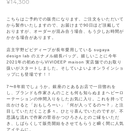
¥14,300
こちらはご予約での販売になります。ご注文をいただいて
から製作いたしますので、お届けまで90日ほど頂戴して
おりますが、オーダーが混み合う場合、もう少しお時間が
かかる場合があります。
店主宇野ビビディープが長年愛用している sugaya
design lab のエナメル細長バッグ。嬉しいことに今年
2021年の初めからVIVIDEEP maison 実店舗でのお取り
扱いがスタートしました。そしていよいよオンラインショ
ップにも登場です！！
7〜8年前でしょうか。銀座のとあるお店で一目惚れを
し、ブランドも作家さんのことも何も知らぬままヘビーロ
ーテーションの仲間入りをしたお気に入り。これを持って
出かけると「おもしろーい」「何が入ってるの〜？」と注
目していただくこと多々。ひとり喜んでいたのですが、不
思議な流れで作家の菅谷かつひろさんとのご縁をいただ
き、しばらくして販売開始をさせてもらうと瞬く間に人気
アイテムに。