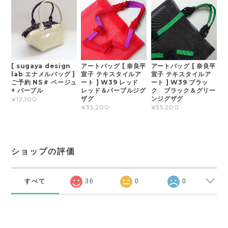
[ sugaya design
アートバッグ [ 奈良平
アートバッグ [ 奈良平
lab エナメルバッグ ]
宣子 テキスタイルア
宣子 テキスタイルア
ご予約 NS＃ ベージュ
ート ] W39 レッド
ート ] W39 ブラッ
+ パープル
レッド＆パープルジグ
ク ブラック＆グリー
ザグ
ンジグザグ
¥12,100
¥35,200
¥35,200
ショップの評価
すべて
36
0
0