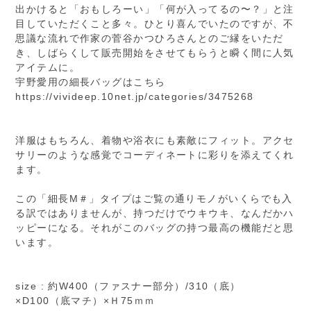
出かけると「おもしろーい」「何が入ってるの〜？」と注
目していただくこと多々。ひとり喜んでいたのですが、不
思議な流れで作家の菅谷かつひろさんとのご縁をいただ
き、しばらくして販売開始をさせてもらうと瞬く間に人気
アイテムに。
宇野愛用の細長バッグはこちら
https://vivideep.10net.jp/categories/3475268
洋服はもちろん、着物や浴衣にも素敵にフィット。アクセ
サリーのような感覚でコーディネートに彩りを添えてくれ
ます。
この「細長M＃」タイプはご覧の通りモノがいくらでも入
る訳ではありませんが、持つだけでウキウキ、なんだかハ
ッピーになる。それがこのバッグの持つ最高の機能だと思
います。
size : 約W400（ファスナー部分）/310（底）
×D100（底マチ）×Ｈ75ｍｍ