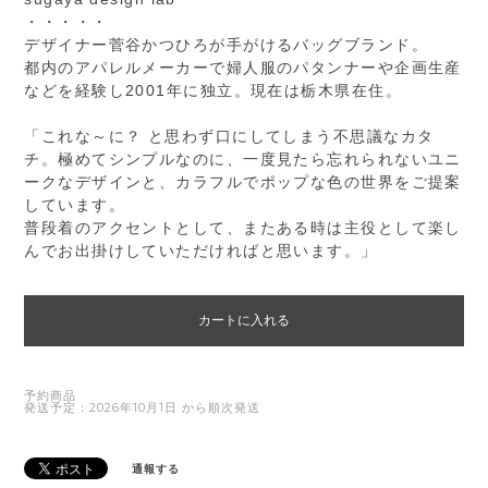
・・・・・
デザイナー菅谷かつひろが手がけるバッグブランド。
都内のアパレルメーカーで婦人服のパタンナーや企画生産
などを経験し2001年に独立。現在は栃木県在住。
「これな～に？ と思わず口にしてしまう不思議なカタ
チ。極めてシンプルなのに、一度見たら忘れられないユニ
ークなデザインと、カラフルでポップな色の世界をご提案
しています。
普段着のアクセントとして、またある時は主役として楽し
んでお出掛けしていただければと思います。」
カートに入れる
予約商品
発送予定：2026年10月1日 から順次発送
通報する