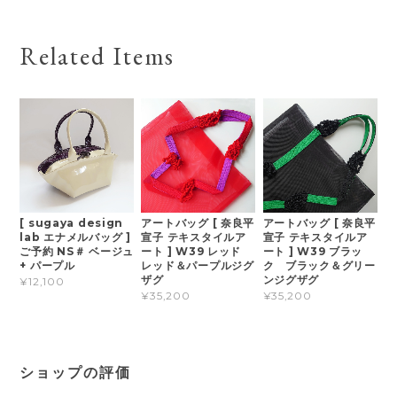
Related Items
[ sugaya design
アートバッグ [ 奈良平
アートバッグ [ 奈良平
lab エナメルバッグ ]
宣子 テキスタイルア
宣子 テキスタイルア
ご予約 NS＃ ベージュ
ート ] W39 レッド
ート ] W39 ブラッ
+ パープル
レッド＆パープルジグ
ク ブラック＆グリー
ザグ
ンジグザグ
¥12,100
¥35,200
¥35,200
ショップの評価