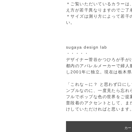
＊ご覧いただいているカラーは
え方が若干異なりますのでご了
＊サイズは測り方によって若干
い。
sugaya design lab
・・・・・
デザイナー菅谷かつひろが手が
都内のアパレルメーカーで婦人
し2001年に独立。現在は栃木
「これな～に？ と思わず口に
ンプルなのに、一度見たら忘れ
フルでポップな色の世界をご提
普段着のアクセントとして、ま
けしていただければと思います
カー