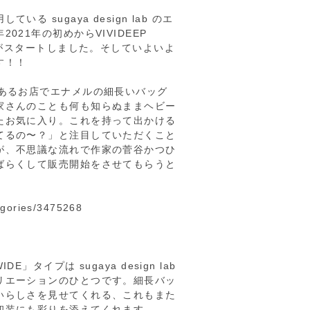
る sugaya design lab のエ
021年の初めからVIVIDEEP
扱いがスタートしました。そしていよいよ
す！！
とあるお店でエナメルの細長いバッグ
家さんのことも何も知らぬままヘビー
たお気に入り。これを持って出かける
てるの〜？」と注目していただくこと
が、不思議な流れで作家の菅谷かつひ
ばらくして販売開始をさせてもらうと
tegories/3475268
」タイプは sugaya design lab
リエーションのひとつです。細長バッ
いらしさを見せてくれる、これもまた
和装にも彩りを添えてくれます。