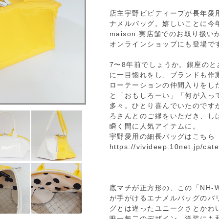
店主宇野ビビディープが長年愛用してい
ナメルバッグ。嬉しいことに今年2
maison 実店舗でのお取り
オンラインショップにも登場で
7〜8年前でしょうか。銀座の
に一目惚れをし、ブランドも作
ローテーションの仲間入りをし
と「おもしろーい」「何が入っ
多々。ひとり喜んでいたのです
ろさんとのご縁をいただき、し
瞬く間に人気アイテムに。
宇野愛用の細長バッグはこちら
https://vivideep.10net.jp/ca
底マチが正方形の、この「NH-WIDE
が手がけるエナメルバッグのバ
グとは違ったユニークさとかわ
唯一無二のデザイン。洋装にも