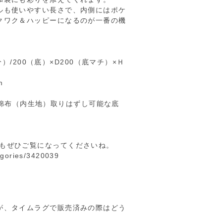
ルも使いやすい長さで、内側にはポケ
クワク＆ハッピーになるのが一番の機
部分）/200（底）×D200（底マチ）×Ｈ
m
皮）、綿布（内生地）取りはずし可能な底
の他の作品もぜひご覧になってくださいね。
tegories/3420039
、タイムラグで販売済みの際はどう