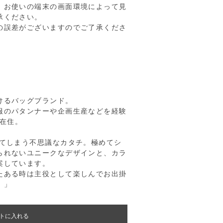
、お使いの端末の画面環境によって見
承ください。
の誤差がございますのでご了承くださ
けるバッグブランド。
服のパタンナーや企画生産などを経験
県在住。
してしまう不思議なカタチ。極めてシ
られないユニークなデザインと、カラ
案しています。
たある時は主役として楽しんでお出掛
。」
トに入れる