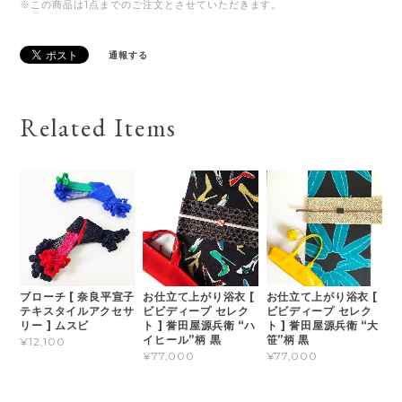
※この商品は1点までのご注文とさせていただきます。
通報する
Related Items
ブローチ [ 奈良平宣子
お仕立て上がり浴衣 [
お仕立て上がり浴衣 [
テキスタイルアクセサ
ビビディープ セレク
ビビディープ セレク
リー ] ムスビ
ト ] 誉田屋源兵衛 “ハ
ト ] 誉田屋源兵衛 “大
イヒール”柄 黒
笹”柄 黒
¥12,100
¥77,000
¥77,000