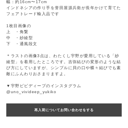
幅：約16cm〜17cm
インドネシアの作り手を誉田屋源兵衛が長年かけて育てた
フェアトレード輸入品です
1枚目画像の
上 ・角繋
中 ・紗綾型
下 ・通風段文
＊ラストの画像3点は、わたくし宇野が愛用している「紗
綾型」を着用したところです。吉弥結びの変形のような結
び方にしていますが、シンプルに貝の口や蝶々結びでも素
敵にふんわりおさまりますよ。
▼宇野ビビディープのインスタグラム
@uno_vivideep_yukiko
再入荷についてお問い合わせをする