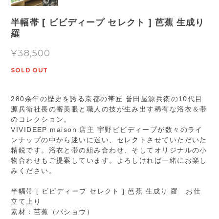
半幅帯 [ ビビディープ セレクト ] 芭蕉 生成り
羅
¥38,500
SOLD OUT
280余年の歴史を誇る京都の帯匠 誉田屋源兵衛の10代目
源兵衛社長の審美眼と職人の技が生み出す稀有な浴衣＆帯
のコレクション。
VIVIDEEP maison 店主 宇野ビビディープが数々のライ
ンナップの中から迷いに迷い、セレクトさせていただいた
精鋭です。浴衣と帯の組み合わせ、そしてオリジナルの小
物合わせもご提案しています。よろしければ一緒にお楽し
みください。
半幅帯 [ ビビディープ セレクト ] 芭蕉 生成り 羅 お仕
立て上り
素材：芭蕉（バショウ）