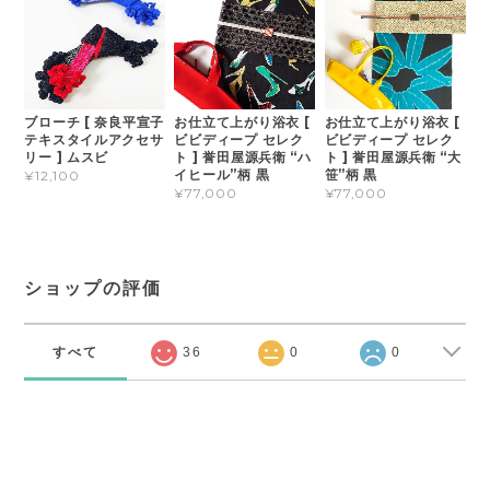
ブローチ [ 奈良平宣子
お仕立て上がり浴衣 [
お仕立て上がり浴衣 [
テキスタイルアクセサ
ビビディープ セレク
ビビディープ セレク
リー ] ムスビ
ト ] 誉田屋源兵衛 “ハ
ト ] 誉田屋源兵衛 “大
イヒール”柄 黒
笹”柄 黒
¥12,100
¥77,000
¥77,000
ショップの評価
すべて
36
0
0