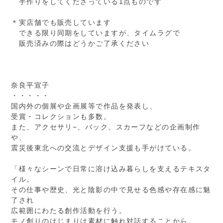
手作りをしてくださっている1点ものです
＊実店舗でも販売しています
できる限り同期をしていますが、タイムラグで
販売済みの際はどうかご了承ください
奈良平宣子
・・・・・
国内外の個展や企画展等で作品を発表し、
受賞・コレクションも多数。
また、アクセサリ−、バック、スカーフなどの企画制作
や、
震災後東北への交流とデザイン支援も手がけている。
「様々なシーンで日常に溶け込み暮らしを支えるテキスタ
イル。
その仕事や歴史、光と陰影の中で見せる色感や存在感に魅
了され
広範囲にわたる創作活動を行う。
モノ創りのはじまりは素材に触れ対話することから。