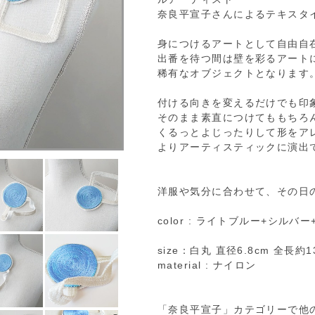
奈良平宣子さんによるテキスタ
身につけるアートとして自由自
出番を待つ間は壁を彩るアート
稀有なオブジェクトとなります
付ける向きを変えるだけでも印
そのまま素直につけてももちろ
くるっとよじったりして形をア
よりアーティスティックに演出
洋服や気分に合わせて、その日
color : ライトブルー+シルバ
size：白丸 直径6.8cm 全長約1
material : ナイロン
「奈良平宣子」カテゴリーで他