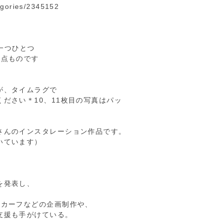
tegories/2345152
めに一つひとつ
点ものです
が、タイムラグで
ださい＊10、11枚目の写真はパッ
さんのインスタレーション作品です。
いています）
を発表し、
スカーフなどの企画制作や、
支援も手がけている。