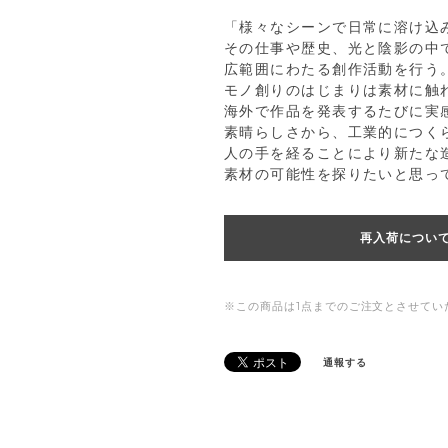
「様々なシーンで日常に溶け込
その仕事や歴史、光と陰影の中
広範囲にわたる創作活動を行う
モノ創りのはじまりは素材に触
海外で作品を発表するたびに実
素晴らしさから、工業的につく
人の手を経ることにより新たな
素材の可能性を探りたいと思っ
再入荷につい
※この商品は1点までのご注文とさせてい
通報する