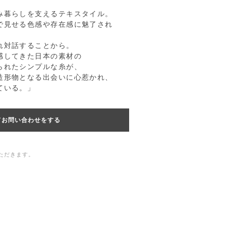
み暮らしを支えるテキスタイル。
で見せる色感や存在感に魅了され
。
れ対話することから。
感してきた日本の素材の
られたシンプルな糸が、
造形物となる出会いに心惹かれ、
ている。」
てお問い合わせをする
ただきます。