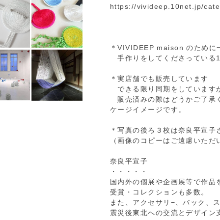
https://vivideep.10net.jp/ca
＊VIVIDEEP maison のた
手作りをしてくださっている1
＊実店舗でも販売しています
できる限り同期をしています
販売済みの際はどうかご了承く
ケージイメージです。
＊写真の後ろ３枚は奈良平宣子
（画像のコピーはご遠慮いただ
奈良平宣子
・・・・・
国内外の個展や企画展等で作品
受賞・コレクションも多数。
また、アクセサリ−、バック、
震災後東北への交流とデザイン