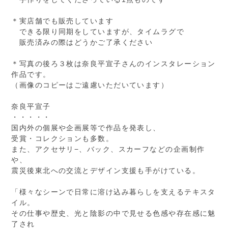
＊実店舗でも販売しています
できる限り同期をしていますが、タイムラグで
販売済みの際はどうかご了承ください
＊写真の後ろ３枚は奈良平宣子さんのインスタレーション
作品です。
（画像のコピーはご遠慮いただいています）
奈良平宣子
・・・・・
国内外の個展や企画展等で作品を発表し、
受賞・コレクションも多数。
また、アクセサリ−、バック、スカーフなどの企画制作
や、
震災後東北への交流とデザイン支援も手がけている。
「様々なシーンで日常に溶け込み暮らしを支えるテキスタ
イル。
その仕事や歴史、光と陰影の中で見せる色感や存在感に魅
了され