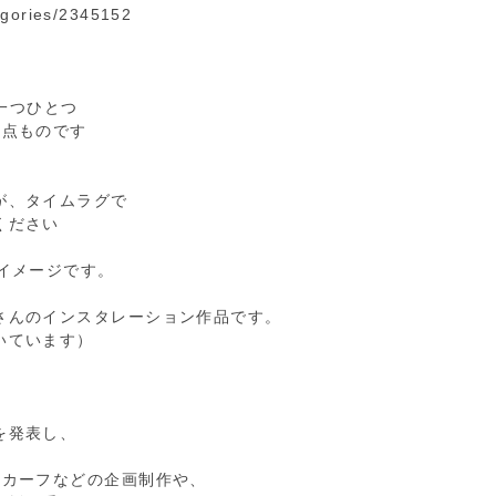
tegories/2345152
めに一つひとつ
点ものです
が、タイムラグで
ください
イメージです。
さんのインスタレーション作品です。
いています）
を発表し、
スカーフなどの企画制作や、