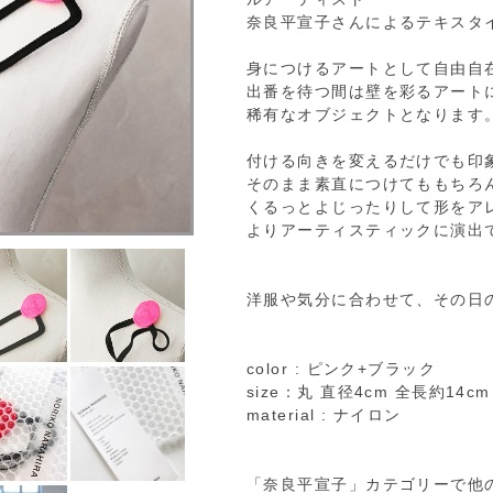
奈良平宣子さんによるテキスタ
身につけるアートとして自由自
出番を待つ間は壁を彩るアート
稀有なオブジェクトとなります
付ける向きを変えるだけでも印
そのまま素直につけてももちろ
くるっとよじったりして形をア
よりアーティスティックに演出
洋服や気分に合わせて、その日
color : ピンク+ブラック
size：丸 直径4cm 全長約14cm
material : ナイロン
「奈良平宣子」カテゴリーで他