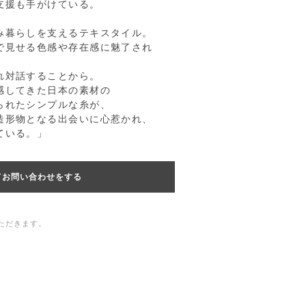
支援も手がけている。
み暮らしを支えるテキスタイル。
で見せる色感や存在感に魅了され
。
れ対話することから。
感してきた日本の素材の
られたシンプルな糸が、
造形物となる出会いに心惹かれ、
ている。」
てお問い合わせをする
ただきます。