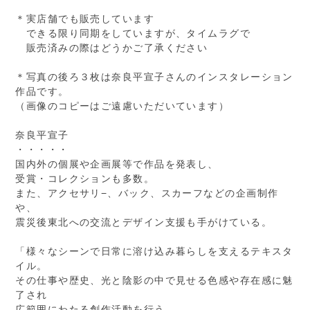
＊実店舗でも販売しています
できる限り同期をしていますが、タイムラグで
販売済みの際はどうかご了承ください
＊写真の後ろ３枚は奈良平宣子さんのインスタレーション
作品です。
（画像のコピーはご遠慮いただいています）
奈良平宣子
・・・・・
国内外の個展や企画展等で作品を発表し、
受賞・コレクションも多数。
また、アクセサリ−、バック、スカーフなどの企画制作
や、
震災後東北への交流とデザイン支援も手がけている。
「様々なシーンで日常に溶け込み暮らしを支えるテキスタ
イル。
その仕事や歴史、光と陰影の中で見せる色感や存在感に魅
了され
広範囲にわたる創作活動を行う。