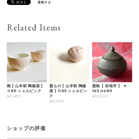
通報する
Related Items
碗 [ 山本郁 陶磁器 ]
蓋もの [ 山本郁 陶磁
蓋物【 加地学 】 Ｈ
Ｈ60 シェルピンク
器 ] Ｈ65 シェルピン
145 no60
ク
¥3,630
¥16,500
¥6,600
ショップの評価