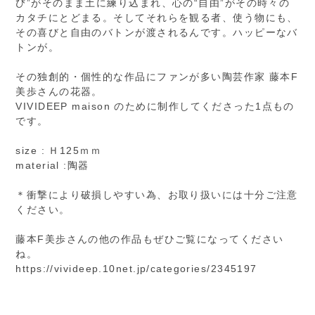
び”がそのまま土に練り込まれ、心の“自由”がその時々の
カタチにとどまる。そしてそれらを観る者、使う物にも、
その喜びと自由のバトンが渡されるんです。ハッピーなバ
トンが。
その独創的・個性的な作品にファンが多い陶芸作家 藤本F
美歩さんの花器。
VIVIDEEP maison のために制作してくださった1点もの
です。
size : Ｈ125ｍｍ
material :陶器
＊衝撃により破損しやすい為、お取り扱いには十分ご注意
ください。
藤本F美歩さんの他の作品もぜひご覧になってください
ね。
https://vivideep.10net.jp/categories/2345197