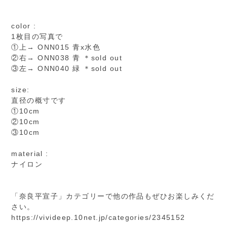
color :
1枚目の写真で
①上→ ONN015 青x水色
②右→ ONN038 青 ＊sold out
③左→ ONN040 緑 ＊sold out
size:
直径の概寸です
①10cm
②10cm
③10cm
material :
ナイロン
「奈良平宣子」カテゴリーで他の作品もぜひお楽しみくだ
さい。
https://vivideep.10net.jp/categories/2345152