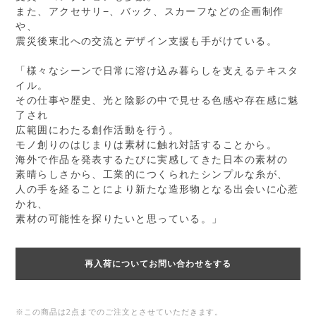
また、アクセサリ−、バック、スカーフなどの企画制作
や、
震災後東北への交流とデザイン支援も手がけている。
「様々なシーンで日常に溶け込み暮らしを支えるテキスタ
イル。
その仕事や歴史、光と陰影の中で見せる色感や存在感に魅
了され
広範囲にわたる創作活動を行う。
モノ創りのはじまりは素材に触れ対話することから。
海外で作品を発表するたびに実感してきた日本の素材の
素晴らしさから、工業的につくられたシンプルな糸が、
人の手を経ることにより新たな造形物となる出会いに心惹
かれ、
素材の可能性を探りたいと思っている。」
再入荷についてお問い合わせをする
※この商品は2点までのご注文とさせていただきます。