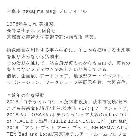
中島麦 nakajima mugi プロフィール
1978年生まれ 美術家。
長野県生まれ 大阪育ち
京都市立芸術大学美術学部油画専攻 卒業。
抽象絵画を制作する事を中心に、そこから拡張する出来事
を取り込みながら活動中。
その活動を通して、私自身が何ものからも自由で、何もの
をもつなぐメディウムでありたいと考えている。
個展、企画展、アートフェア、地域型アートイベント、コ
ラボレーション、ワークショップ等展示多数。大阪在住。
＊近年の主な活動
2018「コチラとムコウ in 茨木市役所」茨木市役所/茨木
こども芸術文化講座/主催:茨木市（17）[ワークショップ]
2018 ART OSAKA /ホテルグランビア大阪/Gallery OUT
of PLACEより出品（11,12,13,14,15,16,17）[art fair]
2018 「アウト プット アート プット」SHIBAMATA FU-
TEN Bed and Local/東京[ホテルアートルームプロジェ