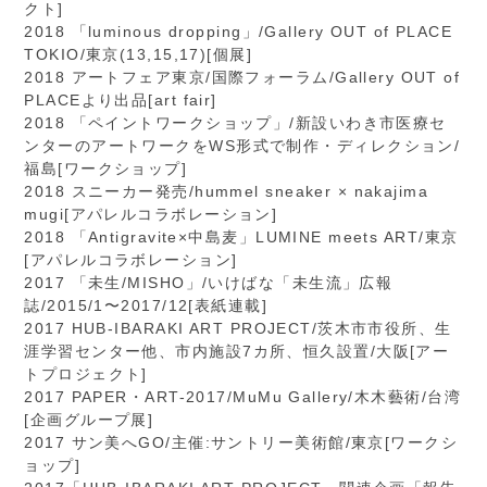
クト]
2018 「luminous dropping」/Gallery OUT of PLACE
TOKIO/東京(13,15,17)[個展]
2018 アートフェア東京/国際フォーラム/Gallery OUT of
PLACEより出品[art fair]
2018 「ペイントワークショップ」/新設いわき市医療セ
ンターのアートワークをWS形式で制作・ディレクション/
福島[ワークショップ]
2018 スニーカー発売/hummel sneaker × nakajima
mugi[アパレルコラボレーション]
2018 「Antigravite×中島麦」LUMINE meets ART/東京
[アパレルコラボレーション]
2017 「未生/MISHO」/いけばな「未生流」広報
誌/2015/1〜2017/12[表紙連載]
2017 HUB-IBARAKI ART PROJECT/茨木市市役所、生
涯学習センター他、市内施設7カ所、恒久設置/大阪[アー
トプロジェクト]
2017 PAPER・ART-2017/MuMu Gallery/木木藝術/台湾
[企画グループ展]
2017 サン美へGO/主催:サントリー美術館/東京[ワークシ
ョップ]