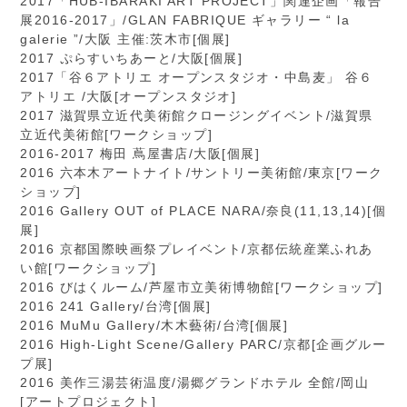
2017「HUB-IBARAKI ART PROJECT」関連企画「報告
展2016-2017」/GLAN FABRIQUE ギャラリー “ la
galerie ”/大阪 主催:茨木市[個展]
2017 ぷらすいちあーと/大阪[個展]
2017「谷６アトリエ オープンスタジオ・中島麦」 谷６
アトリエ /大阪[オープンスタジオ]
2017 滋賀県立近代美術館クロージングイベント/滋賀県
立近代美術館[ワークショップ]
2016-2017 梅田 蔦屋書店/大阪[個展]
2016 六本木アートナイト/サントリー美術館/東京[ワーク
ショップ]
2016 Gallery OUT of PLACE NARA/奈良(11,13,14)[個
展]
2016 京都国際映画祭プレイベント/京都伝統産業ふれあ
い館[ワークショップ]
2016 びはくルーム/芦屋市立美術博物館[ワークショップ]
2016 241 Gallery/台湾[個展]
2016 MuMu Gallery/木木藝術/台湾[個展]
2016 High-Light Scene/Gallery PARC/京都[企画グルー
プ展]
2016 美作三湯芸術温度/湯郷グランドホテル 全館/岡山
[アートプロジェクト]