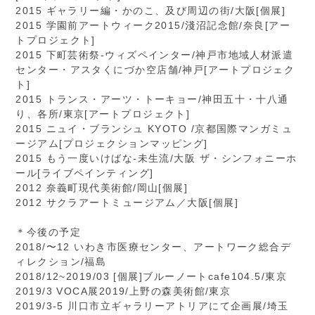
2015 ギャラリー編・かのこ、及び周辺の街/大阪[個展]
2015 学園前アートウィーク2015/淺沼記念館/奈良[アー
トプロジェクト]
2015 下町芸術祭-ウィズペインター/神戸市地域人材派遣
センター・アスタくにづか空店舗/神戸[アートプロジェク
ト]
2015 トランス・アーツ・トーキョー/神田五十・十八通
り、各所/東京[アートプロジェクト]
2015 ニュイ・ブランシュ KYOTO /京都国際マンガミュ
ージアム[プロジェクションマッピング]
2015 もう一度いけばな-未生流/大阪 ザ・シンフォニーホ
ール[ライブペインティング]
2012 奈義町現代美術館/岡山[個展]
2012 サクラアートミュージアム／大阪[個展]
＊今後の予定
2018/〜12 いわき市医療センター、アートワーク総合デ
ィレクション/福島
2018/12~2019/03 [個展]ブルーノートcafe104.5/東京
2019/3 VOCA展2019/上野の森美術館/東京
2019/3-5 川口市立ギャラリーアトリアにて企画展/埼玉