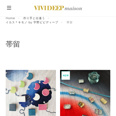
Home
作り手と出逢う
イカス＊キモノ by 宇野ビビディープ
帯留
帯留